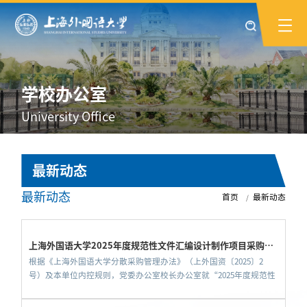
学校办公室
University Office
最新动态
最新动态
首页
最新动态
上海外国语大学2025年度规范性文件汇编设计制作项目采购结
根据《上海外国语大学分散采购管理办法》（上外国资〔2025〕2
果公告
号）及本单位内控规则，党委办公室校长办公室就“2025年度规范性
文件汇编设计制作”项目组织询价采购，现将采购结果公示如下：
一、项目信息1.项目名称：2025年度规范性文件汇编设计制作2.预算