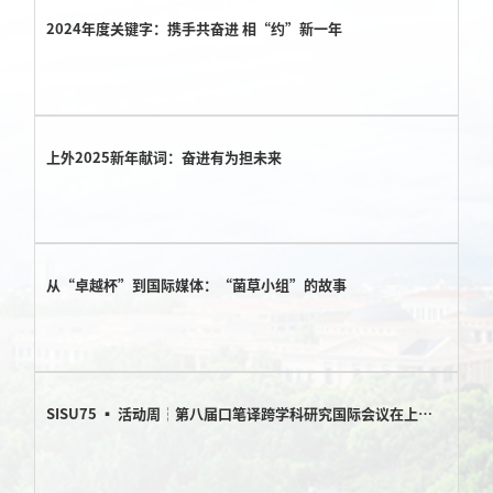
金额：人民币9万元（控制限价）3.采购方式：询价采购二、成交结果
2024年度关键字：携手共奋进 相“约”新一年
经评审小组对响应文件进行资格性及符合性审查，并采用“最低价成
交”原则，确定：成交供应商：上海凌佳文化广告有限公司成交价
格：人民币85,000元（含税）交付期限：2026年1月19日前完成全部印
刷并交付80套成品三、公示期限2025年11月4日-11月6日（3个工作
日）四、其他如对采购结果有异议，请在公示期内以书面形式向党委
办公室校长办公室反映。联系人：陆老师联系电话：021-67701026电
上外2025新年献词：奋进有为担未来
子邮箱：uoffice@shisu.edu.cn特此公告。党委办公室校长办公室
2025年11月4日
从“卓越杯”到国际媒体：“菌草小组”的故事
SISU75 ▪ 活动周┆第八届口笔译跨学科研究国际会议在上外
召开