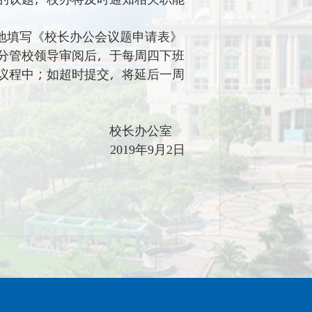
地填写《校长办公会议题申请表》
分管校领导审阅后，于
每周四下班
议程中；如超时提交，将延后一周
校长办公室
年
月
日
2019
9
2