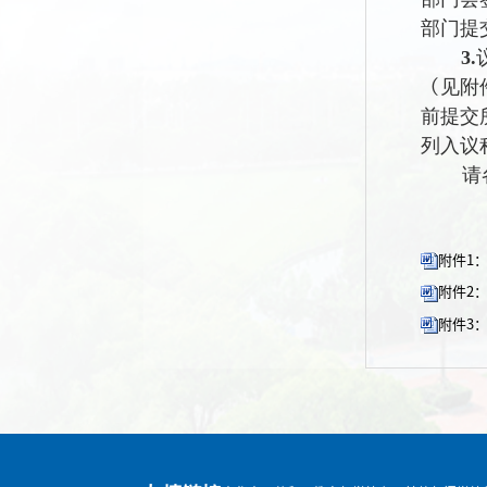
部门提
3.
（见附
前
提交
列入议
请
附件1
附件2：
附件3